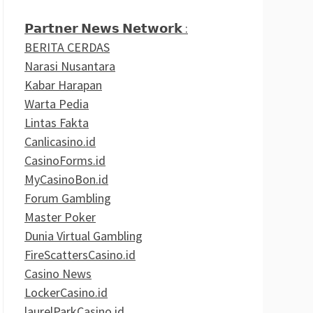
𝗣𝗮𝗿𝘁𝗻𝗲𝗿 𝗡𝗲𝘄𝘀 𝗡𝗲𝘁𝘄𝗼𝗿𝗸 :
BERITA CERDAS
Narasi Nusantara
Kabar Harapan
Warta Pedia
Lintas Fakta
Canlicasino.id
CasinoForms.id
MyCasinoBon.id
Forum Gambling
Master Poker
Dunia Virtual Gambling
FireScattersCasino.id
Casino News
LockerCasino.id
laurelParkCasino.id