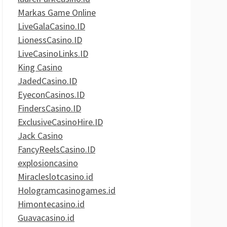
Markas Game Online
LiveGalaCasino.ID
LionessCasino.ID
LiveCasinoLinks.ID
King Casino
JadedCasino.ID
EyeconCasinos.ID
FindersCasino.ID
ExclusiveCasinoHire.ID
Jack Casino
FancyReelsCasino.ID
explosioncasino
Miracleslotcasino.id
Hologramcasinogames.id
Himontecasino.id
Guavacasino.id