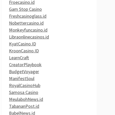
Froecasino.id
Gam Stop Casino
Freshcasinoglass.id
Nobettercasino.id
Monkeyfuncasino.id
Libraonlinecasinos.id
KyatCasino.ID
KroonCasino.ID
LearnCraft
CreatorPlaybook
BudgetVoyager
ManifestSoul
RoyalCasinoHub
Samosa Casino
MeulabohNews.id
TabananPost.id
BabelNews.id