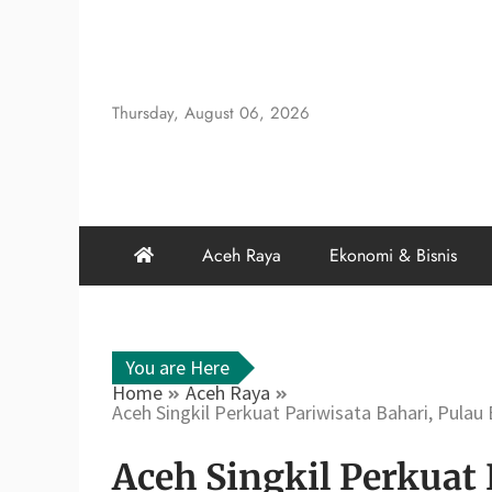
Skip
to
content
Thursday, August 06, 2026
Aceh Raya
Ekonomi & Bisnis
You are Here
Home
Aceh Raya
Aceh Singkil Perkuat Pariwisata Bahari, Pula
Aceh Singkil Perkuat 