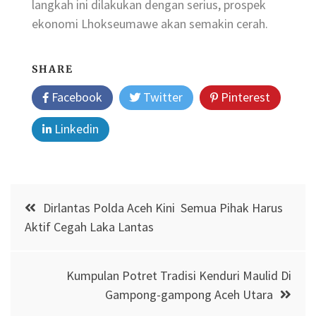
langkah ini dilakukan dengan serius, prospek
ekonomi Lhokseumawe akan semakin cerah.
SHARE
Facebook
Twitter
Pinterest
Linkedin
Post
Dirlantas Polda Aceh Kini Semua Pihak Harus
navigation
Aktif Cegah Laka Lantas
Kumpulan Potret Tradisi Kenduri Maulid Di
Gampong-gampong Aceh Utara