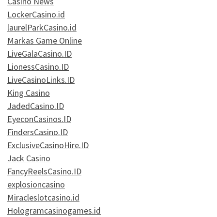
Casino News
LockerCasino.id
laurelParkCasino.id
Markas Game Online
LiveGalaCasino.ID
LionessCasino.ID
LiveCasinoLinks.ID
King Casino
JadedCasino.ID
EyeconCasinos.ID
FindersCasino.ID
ExclusiveCasinoHire.ID
Jack Casino
FancyReelsCasino.ID
explosioncasino
Miracleslotcasino.id
Hologramcasinogames.id