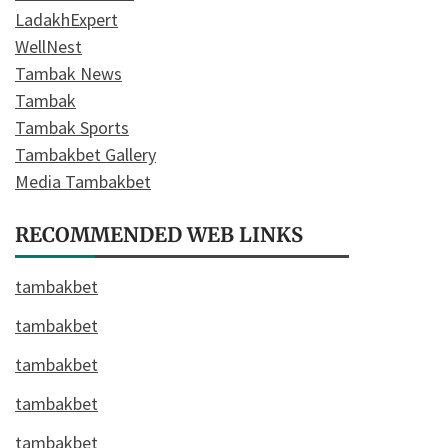
LadakhExpert
WellNest
Tambak News
Tambak
Tambak Sports
Tambakbet Gallery
Media Tambakbet
RECOMMENDED WEB LINKS
tambakbet
tambakbet
tambakbet
tambakbet
tambakbet