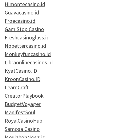
Himontecasino.id
Guavacasino.id
Froecasino.id
Gam Stop Casino
Freshcasinoglass.id
Nobettercasino.id
Monkeyfuncasino.id
Libraonlinecasinos.id
KyatCasino.ID
KroonCasino.ID
LearnCraft
CreatorPlaybook
BudgetVoyager
ManifestSoul
RoyalCasinoHub
Samosa Casino
MeulabohNews.id