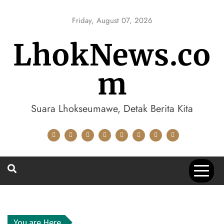
Skip
to
Friday, August 07, 2026
content
LhokNews.co
m
Suara Lhokseumawe, Detak Berita Kita
You are Here