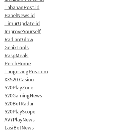
TabananPost.id
BabelNews.id
TimurUpdate.id
ImproveYourself
RadiantGlow
GenixTools
RaspMeals
PerchHome
TangerangPos.com
XX520 Casino
520PlayZone
520GamingNews
520BetRadar
520PlayScope
AV7PlayNews
LasiBetNews