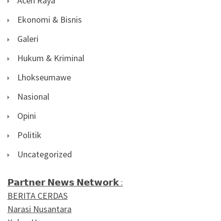
Aceh Raya
Ekonomi & Bisnis
Galeri
Hukum & Kriminal
Lhokseumawe
Nasional
Opini
Politik
Uncategorized
𝗣𝗮𝗿𝘁𝗻𝗲𝗿 𝗡𝗲𝘄𝘀 𝗡𝗲𝘁𝘄𝗼𝗿𝗸 :
BERITA CERDAS
Narasi Nusantara