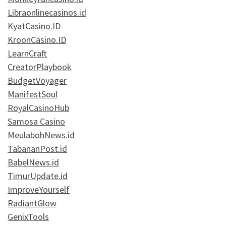
Libraonlinecasinos.id
KyatCasino.ID
KroonCasino.ID
LearnCraft
CreatorPlaybook
BudgetVoyager
ManifestSoul
RoyalCasinoHub
Samosa Casino
MeulabohNews.id
TabananPost.id
BabelNews.id
TimurUpdate.id
ImproveYourself
RadiantGlow
GenixTools