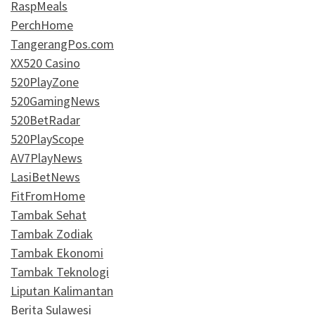
RaspMeals
PerchHome
TangerangPos.com
XX520 Casino
520PlayZone
520GamingNews
520BetRadar
520PlayScope
AV7PlayNews
LasiBetNews
FitFromHome
Tambak Sehat
Tambak Zodiak
Tambak Ekonomi
Tambak Teknologi
Liputan Kalimantan
Berita Sulawesi