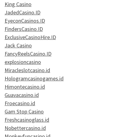
King Casino
JadedCasino.ID
EyeconCasinos.ID
FindersCasino.ID
ExclusiveCasinoHire.ID
Jack Casino
FancyReelsCasino.ID
explosioncasino
Miracleslotcasino.id
Hologramcasinogames.id
Himontecasino.id
Guavacasino.id
Froecasino.id
Gam Stop Casino
Freshcasinoglass.id
Nobettercasino.id
Monkeyfuncasino.id