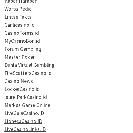
Kabar Harapan
Warta Pedia
Lintas Fakta
Canlicasino.id
CasinoForms.id
MyCasinoBon.id
Forum Gambling
Master Poker
Dunia Virtual Gambling
FireScattersCasino.id
Casino News
LockerCasino.id
laurelParkCasino.id
Markas Game Online
LiveGalaCasino.ID
LionessCasino.ID
LiveCasinoLinks.ID