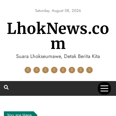
Skip
to
Saturday, August 08, 2026
content
LhokNews.co
m
Suara Lhokseumawe, Detak Berita Kita
You are Here