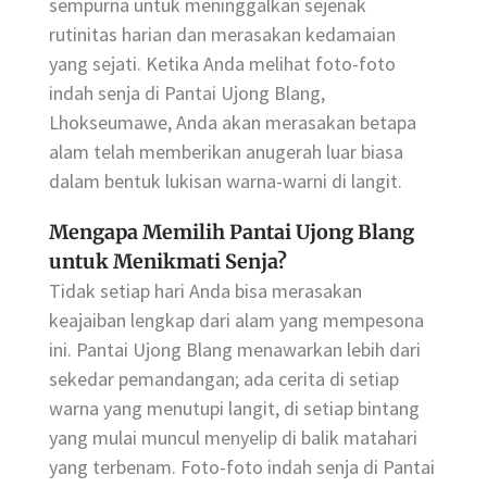
sempurna untuk meninggalkan sejenak
rutinitas harian dan merasakan kedamaian
yang sejati. Ketika Anda melihat foto-foto
indah senja di Pantai Ujong Blang,
Lhokseumawe, Anda akan merasakan betapa
alam telah memberikan anugerah luar biasa
dalam bentuk lukisan warna-warni di langit.
Mengapa Memilih Pantai Ujong Blang
untuk Menikmati Senja?
Tidak setiap hari Anda bisa merasakan
keajaiban lengkap dari alam yang mempesona
ini. Pantai Ujong Blang menawarkan lebih dari
sekedar pemandangan; ada cerita di setiap
warna yang menutupi langit, di setiap bintang
yang mulai muncul menyelip di balik matahari
yang terbenam. Foto-foto indah senja di Pantai