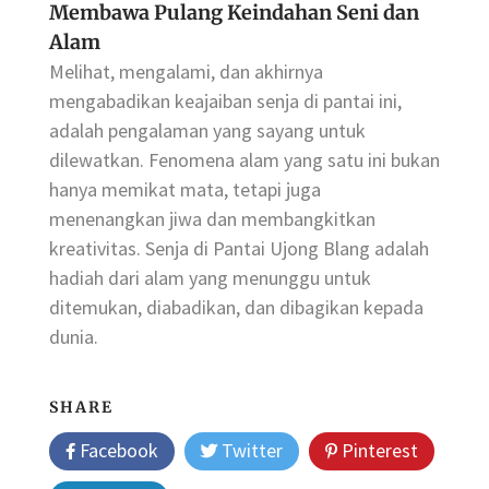
Membawa Pulang Keindahan Seni dan
Alam
Melihat, mengalami, dan akhirnya
mengabadikan keajaiban senja di pantai ini,
adalah pengalaman yang sayang untuk
dilewatkan. Fenomena alam yang satu ini bukan
hanya memikat mata, tetapi juga
menenangkan jiwa dan membangkitkan
kreativitas. Senja di Pantai Ujong Blang adalah
hadiah dari alam yang menunggu untuk
ditemukan, diabadikan, dan dibagikan kepada
dunia.
SHARE
Facebook
Twitter
Pinterest