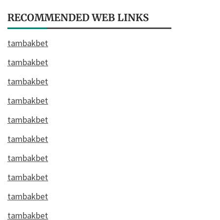
RECOMMENDED WEB LINKS
tambakbet
tambakbet
tambakbet
tambakbet
tambakbet
tambakbet
tambakbet
tambakbet
tambakbet
tambakbet