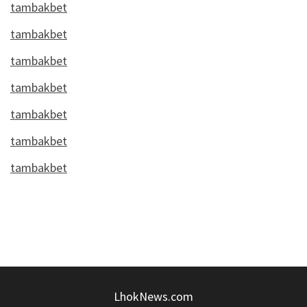
tambakbet
tambakbet
tambakbet
tambakbet
tambakbet
tambakbet
tambakbet
LhokNews.com