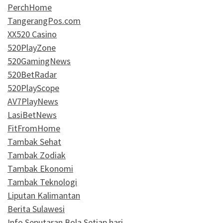
PerchHome
TangerangPos.com
XX520 Casino
520PlayZone
520GamingNews
520BetRadar
520PlayScope
AV7PlayNews
LasiBetNews
FitFromHome
Tambak Sehat
Tambak Zodiak
Tambak Ekonomi
Tambak Teknologi
Liputan Kalimantan
Berita Sulawesi
Info Seputaran Bola Setiap hari