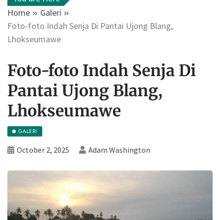
Home
Galeri
Foto-foto Indah Senja Di Pantai Ujong Blang,
Lhokseumawe
Foto-foto Indah Senja Di
Pantai Ujong Blang,
Lhokseumawe
GALERI
October 2, 2025
Adam Washington