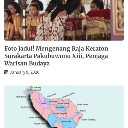
Foto Jadul! Mengenang Raja Keraton
Surakarta Pakubuwono Xiii, Penjaga
Warisan Budaya
January 9, 2026