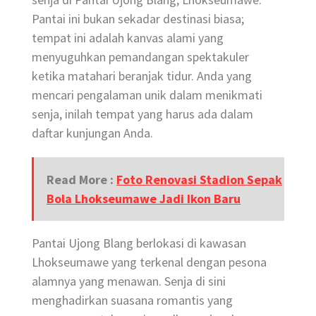
Pantai ini bukan sekadar destinasi biasa;
tempat ini adalah kanvas alami yang
menyuguhkan pemandangan spektakuler
ketika matahari beranjak tidur. Anda yang
mencari pengalaman unik dalam menikmati
senja, inilah tempat yang harus ada dalam
daftar kunjungan Anda.
Read More :
Foto Renovasi Stadion Sepak
Bola Lhokseumawe Jadi Ikon Baru
Pantai Ujong Blang berlokasi di kawasan
Lhokseumawe yang terkenal dengan pesona
alamnya yang menawan. Senja di sini
menghadirkan suasana romantis yang