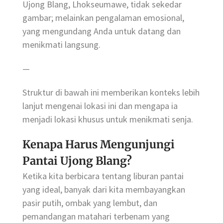
Ujong Blang, Lhokseumawe, tidak sekedar
gambar; melainkan pengalaman emosional,
yang mengundang Anda untuk datang dan
menikmati langsung.
—
Struktur di bawah ini memberikan konteks lebih
lanjut mengenai lokasi ini dan mengapa ia
menjadi lokasi khusus untuk menikmati senja.
Kenapa Harus Mengunjungi
Pantai Ujong Blang?
Ketika kita berbicara tentang liburan pantai
yang ideal, banyak dari kita membayangkan
pasir putih, ombak yang lembut, dan
pemandangan matahari terbenam yang