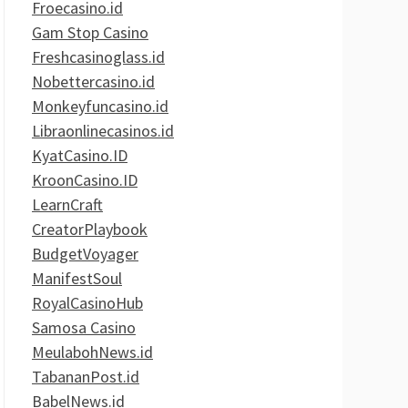
Froecasino.id
Gam Stop Casino
Freshcasinoglass.id
Nobettercasino.id
Monkeyfuncasino.id
Libraonlinecasinos.id
KyatCasino.ID
KroonCasino.ID
LearnCraft
CreatorPlaybook
BudgetVoyager
ManifestSoul
RoyalCasinoHub
Samosa Casino
MeulabohNews.id
TabananPost.id
BabelNews.id