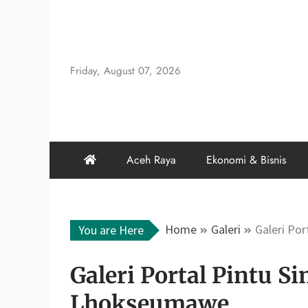
Skip
to
content
Friday, August 07, 2026
Aceh Raya
Ekonomi & Bisnis
Home
Galeri
Galeri Po
You are Here
Galeri Portal Pintu S
Lhokseumawe