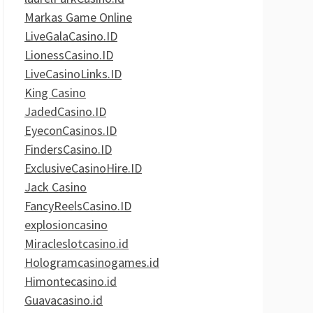
Markas Game Online
LiveGalaCasino.ID
LionessCasino.ID
LiveCasinoLinks.ID
King Casino
JadedCasino.ID
EyeconCasinos.ID
FindersCasino.ID
ExclusiveCasinoHire.ID
Jack Casino
FancyReelsCasino.ID
explosioncasino
Miracleslotcasino.id
Hologramcasinogames.id
Himontecasino.id
Guavacasino.id