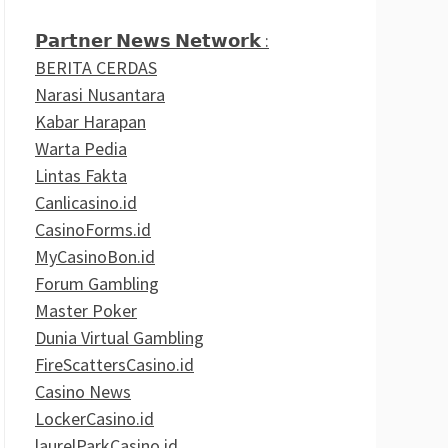
𝗣𝗮𝗿𝘁𝗻𝗲𝗿 𝗡𝗲𝘄𝘀 𝗡𝗲𝘁𝘄𝗼𝗿𝗸 :
BERITA CERDAS
Narasi Nusantara
Kabar Harapan
Warta Pedia
Lintas Fakta
Canlicasino.id
CasinoForms.id
MyCasinoBon.id
Forum Gambling
Master Poker
Dunia Virtual Gambling
FireScattersCasino.id
Casino News
LockerCasino.id
laurelParkCasino.id