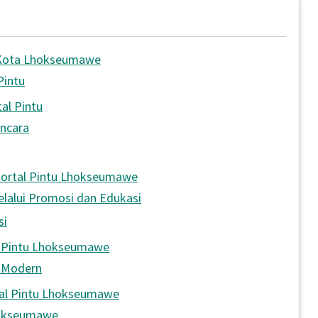
s Kota Lhokseumawe
Pintu
al Pintu
ncara
 Portal Pintu Lhokseumawe
lalui Promosi dan Edukasi
si
al Pintu Lhokseumawe
r Modern
tal Pintu Lhokseumawe
hokseumawe