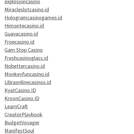
explosioncasino
Miracleslotcasino.id
Hologramcasinogames.id
Himontecasino.id
Guavacasino.id
Froecasino.id
Gam Stop Casino
Freshcasinoglass.id
Nobettercasino.id
Monkeyfuncasino.id
Libraonlinecasinos.id
KyatCasino.ID
KroonCasino.ID
LearnCraft
CreatorPlaybook
BudgetVoyager
ManifestSoul