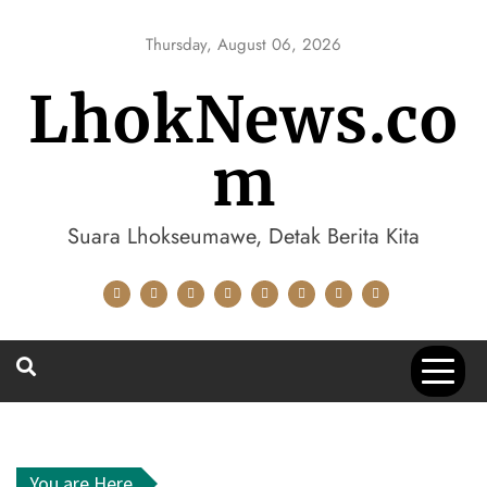
Skip
to
Thursday, August 06, 2026
content
LhokNews.co
m
Suara Lhokseumawe, Detak Berita Kita
You are Here