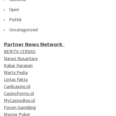
Opini
Politik
Uncategorized
𝗣𝗮𝗿𝘁𝗻𝗲𝗿 𝗡𝗲𝘄𝘀 𝗡𝗲𝘁𝘄𝗼𝗿𝗸 :
BERITA CERDAS
Narasi Nusantara
Kabar Harapan
Warta Pedia
Lintas Fakta
Canlicasino.id
CasinoForms.id
MyCasinoBon.id
Forum Gambling
Master Poker