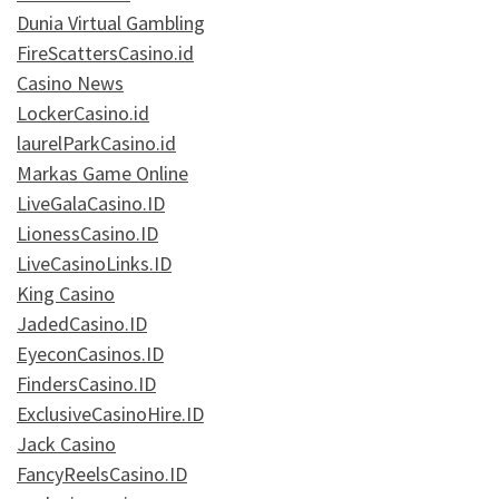
Dunia Virtual Gambling
FireScattersCasino.id
Casino News
LockerCasino.id
laurelParkCasino.id
Markas Game Online
LiveGalaCasino.ID
LionessCasino.ID
LiveCasinoLinks.ID
King Casino
JadedCasino.ID
EyeconCasinos.ID
FindersCasino.ID
ExclusiveCasinoHire.ID
Jack Casino
FancyReelsCasino.ID