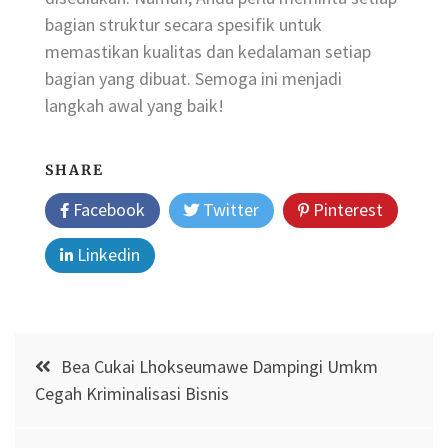
bagian struktur secara spesifik untuk
memastikan kualitas dan kedalaman setiap
bagian yang dibuat. Semoga ini menjadi
langkah awal yang baik!
SHARE
Facebook
Twitter
Pinterest
Linkedin
Post
Bea Cukai Lhokseumawe Dampingi Umkm
navigation
Cegah Kriminalisasi Bisnis