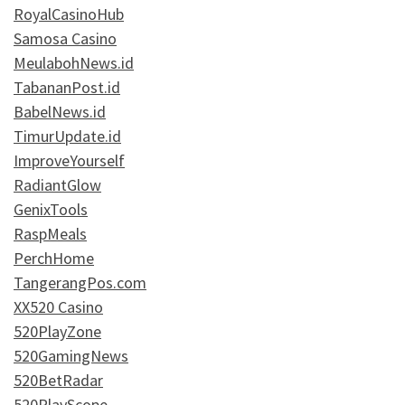
RoyalCasinoHub
Samosa Casino
MeulabohNews.id
TabananPost.id
BabelNews.id
TimurUpdate.id
ImproveYourself
RadiantGlow
GenixTools
RaspMeals
PerchHome
TangerangPos.com
XX520 Casino
520PlayZone
520GamingNews
520BetRadar
520PlayScope