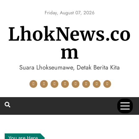
Skip
to
Friday, August 07, 2026
content
LhokNews.co
m
Suara Lhokseumawe, Detak Berita Kita
You are Here