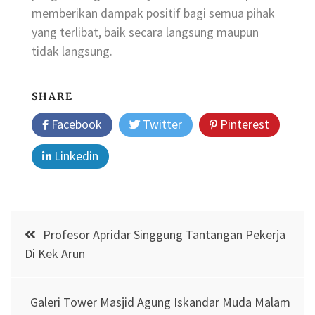
memberikan dampak positif bagi semua pihak
yang terlibat, baik secara langsung maupun
tidak langsung.
SHARE
Facebook
Twitter
Pinterest
Linkedin
Post
Profesor Apridar Singgung Tantangan Pekerja
navigation
Di Kek Arun
Galeri Tower Masjid Agung Iskandar Muda Malam