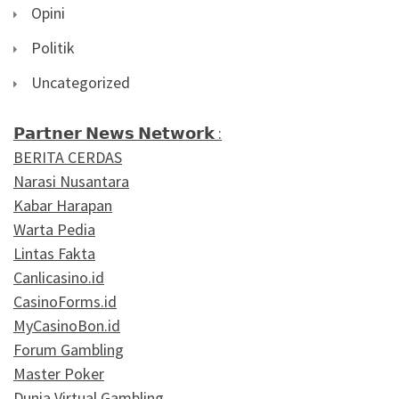
Opini
Politik
Uncategorized
𝗣𝗮𝗿𝘁𝗻𝗲𝗿 𝗡𝗲𝘄𝘀 𝗡𝗲𝘁𝘄𝗼𝗿𝗸 :
BERITA CERDAS
Narasi Nusantara
Kabar Harapan
Warta Pedia
Lintas Fakta
Canlicasino.id
CasinoForms.id
MyCasinoBon.id
Forum Gambling
Master Poker
Dunia Virtual Gambling