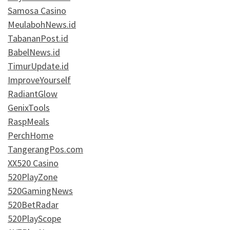
Samosa Casino
MeulabohNews.id
TabananPost.id
BabelNews.id
TimurUpdate.id
ImproveYourself
RadiantGlow
GenixTools
RaspMeals
PerchHome
TangerangPos.com
XX520 Casino
520PlayZone
520GamingNews
520BetRadar
520PlayScope