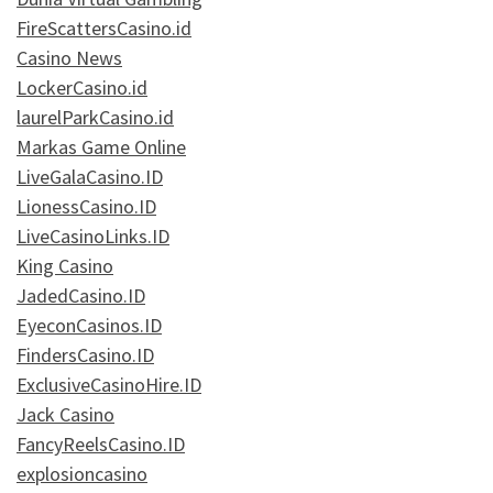
FireScattersCasino.id
Casino News
LockerCasino.id
laurelParkCasino.id
Markas Game Online
LiveGalaCasino.ID
LionessCasino.ID
LiveCasinoLinks.ID
King Casino
JadedCasino.ID
EyeconCasinos.ID
FindersCasino.ID
ExclusiveCasinoHire.ID
Jack Casino
FancyReelsCasino.ID
explosioncasino