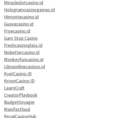
Miracleslotcasino.id
Hologramcasinogames.id
Himontecasino.id
Guavacasino.id
Froecasino.id
Gam Stop Casino
Freshcasinoglass.id
Nobettercasino.id
Monkeyfuncasino.id
Libraonlinecasinos.id
KyatCasino.ID
KroonCasino.ID
LearnCraft
CreatorPlaybook
BudgetVoyager
ManifestSoul
RoyalCasinoHub