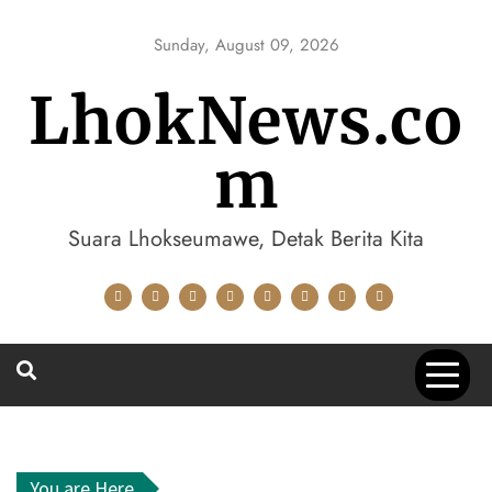
Skip
to
Sunday, August 09, 2026
content
LhokNews.co
m
Suara Lhokseumawe, Detak Berita Kita
You are Here