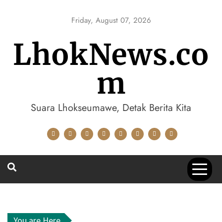
Skip
to
Friday, August 07, 2026
content
LhokNews.co
m
Suara Lhokseumawe, Detak Berita Kita
You are Here