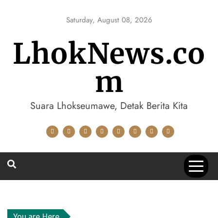
Skip
to
Saturday, August 08, 2026
content
LhokNews.co
m
Suara Lhokseumawe, Detak Berita Kita
You are Here