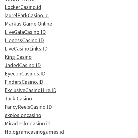
LockerCasino.id
laurelParkCasino.id
Markas Game Online
LiveGalaCasino.ID
LionessCasino.ID
LiveCasinoLinks.ID
King Casino
JadedCasino.ID
EyeconCasinos.ID
FindersCasino.ID
ExclusiveCasinoHire.ID
Jack Casino
FancyReelsCasino.ID
explosioncasino
Miracleslotcasino.id
Hologramcasinogames.id