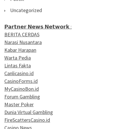
Uncategorized
𝗣𝗮𝗿𝘁𝗻𝗲𝗿 𝗡𝗲𝘄𝘀 𝗡𝗲𝘁𝘄𝗼𝗿𝗸 :
BERITA CERDAS
Narasi Nusantara
Kabar Harapan
Warta Pedia
Lintas Fakta
Canlicasino.id
CasinoForms.id
MyCasinoBon.id
Forum Gambling
Master Poker
Dunia Virtual Gambling
FireScattersCasino.id
Casino News