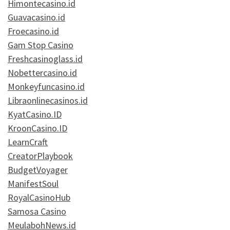
Himontecasino.id
Guavacasino.id
Froecasino.id
Gam Stop Casino
Freshcasinoglass.id
Nobettercasino.id
Monkeyfuncasino.id
Libraonlinecasinos.id
KyatCasino.ID
KroonCasino.ID
LearnCraft
CreatorPlaybook
BudgetVoyager
ManifestSoul
RoyalCasinoHub
Samosa Casino
MeulabohNews.id