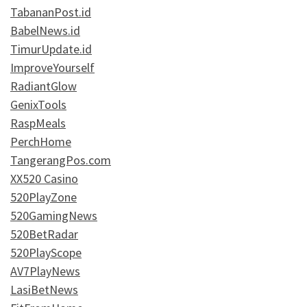
TabananPost.id
BabelNews.id
TimurUpdate.id
ImproveYourself
RadiantGlow
GenixTools
RaspMeals
PerchHome
TangerangPos.com
XX520 Casino
520PlayZone
520GamingNews
520BetRadar
520PlayScope
AV7PlayNews
LasiBetNews