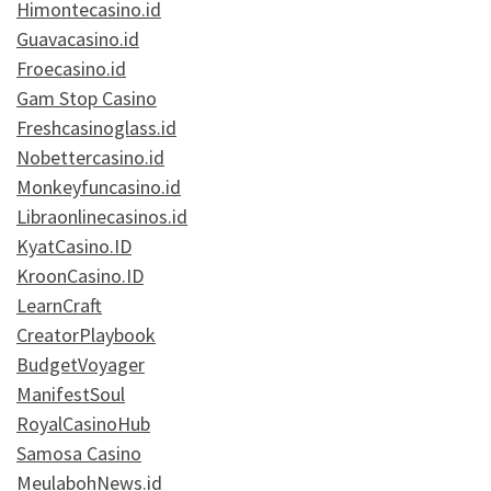
Himontecasino.id
Guavacasino.id
Froecasino.id
Gam Stop Casino
Freshcasinoglass.id
Nobettercasino.id
Monkeyfuncasino.id
Libraonlinecasinos.id
KyatCasino.ID
KroonCasino.ID
LearnCraft
CreatorPlaybook
BudgetVoyager
ManifestSoul
RoyalCasinoHub
Samosa Casino
MeulabohNews.id