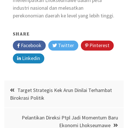
menempatkan Lhokseumawe dalam peta
industri nasional dan melesatkan
perekonomian daerah ke level yang lebih tinggi.
SHARE
Facebook
Twitter
Pinterest
Linkedin
Post
Target Strategis Kek Arun Dinilai Terhambat
navigation
Birokrasi Politik
Pelantikan Direksi Ptpl Jadi Momentum Baru
Ekonomi Lhokseumawe