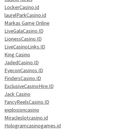
LockerCasino.id
laurelParkCasino.id
Markas Game Online
LiveGalaCasino.ID
LionessCasino.ID
LiveCasinoLinks.ID
King Casino
JadedCasino.ID
EyeconCasinos.ID
FindersCasino.ID
ExclusiveCasinoHire.ID
Jack Casino
FancyReelsCasino.ID
explosioncasino
Miracleslotcasino.id
Hologramcasinogames.id