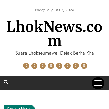
Skip
to
Friday, August 07, 2026
content
LhokNews.co
m
Suara Lhokseumawe, Detak Berita Kita
You are Here