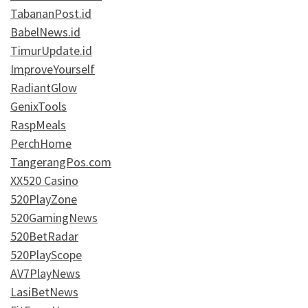
TabananPost.id
BabelNews.id
TimurUpdate.id
ImproveYourself
RadiantGlow
GenixTools
RaspMeals
PerchHome
TangerangPos.com
XX520 Casino
520PlayZone
520GamingNews
520BetRadar
520PlayScope
AV7PlayNews
LasiBetNews