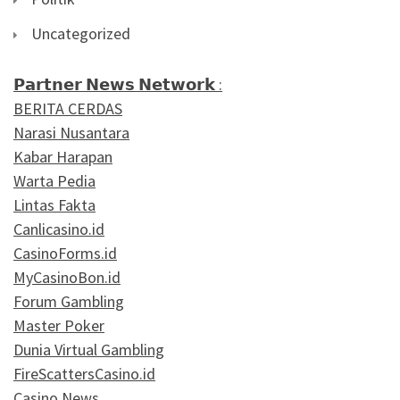
Uncategorized
𝗣𝗮𝗿𝘁𝗻𝗲𝗿 𝗡𝗲𝘄𝘀 𝗡𝗲𝘁𝘄𝗼𝗿𝗸 :
BERITA CERDAS
Narasi Nusantara
Kabar Harapan
Warta Pedia
Lintas Fakta
Canlicasino.id
CasinoForms.id
MyCasinoBon.id
Forum Gambling
Master Poker
Dunia Virtual Gambling
FireScattersCasino.id
Casino News