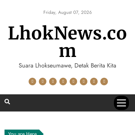
Skip
to
Friday, August 07, 2026
content
LhokNews.co
m
Suara Lhokseumawe, Detak Berita Kita
You are Here