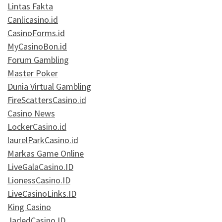
Lintas Fakta
Canlicasino.id
CasinoForms.id
MyCasinoBon.id
Forum Gambling
Master Poker
Dunia Virtual Gambling
FireScattersCasino.id
Casino News
LockerCasino.id
laurelParkCasino.id
Markas Game Online
LiveGalaCasino.ID
LionessCasino.ID
LiveCasinoLinks.ID
King Casino
JadedCasino.ID