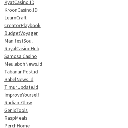
KyatCasino.ID
KroonCasino.ID
LearnCraft
CreatorPlaybook
BudgetVoyager
ManifestSoul
RoyalCasinoHub
Samosa Casino
MeulabohNews.id
TabananPost.id
BabelNews.id
TimurUpdate.id
ImproveYourself
RadiantGlow
GenixTools
RaspMeals
PerchHome