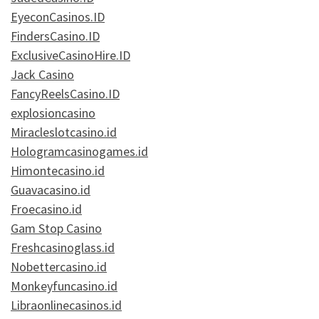
EyeconCasinos.ID
FindersCasino.ID
ExclusiveCasinoHire.ID
Jack Casino
FancyReelsCasino.ID
explosioncasino
Miracleslotcasino.id
Hologramcasinogames.id
Himontecasino.id
Guavacasino.id
Froecasino.id
Gam Stop Casino
Freshcasinoglass.id
Nobettercasino.id
Monkeyfuncasino.id
Libraonlinecasinos.id