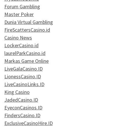
Forum Gambling
Master Poker
Dunia Virtual Gambling
FireScattersCasino.id
Casino News
LockerCasino.id
laurelParkCasino.id
Markas Game Online
LiveGalaCasino.ID
LionessCasino.ID
LiveCasinoLinks.ID
King Casino
JadedCasino.ID
EyeconCasinos.ID
FindersCasino.ID
ExclusiveCasinoHire.ID