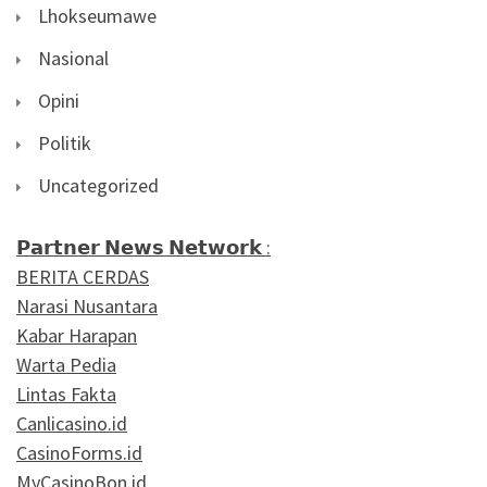
Lhokseumawe
Nasional
Opini
Politik
Uncategorized
𝗣𝗮𝗿𝘁𝗻𝗲𝗿 𝗡𝗲𝘄𝘀 𝗡𝗲𝘁𝘄𝗼𝗿𝗸 :
BERITA CERDAS
Narasi Nusantara
Kabar Harapan
Warta Pedia
Lintas Fakta
Canlicasino.id
CasinoForms.id
MyCasinoBon.id