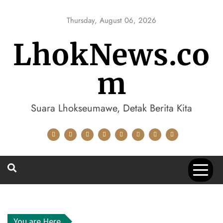
Skip
to
Thursday, August 06, 2026
content
LhokNews.co
m
Suara Lhokseumawe, Detak Berita Kita
You are Here