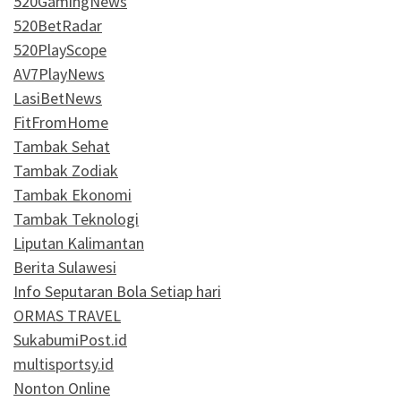
520GamingNews
520BetRadar
520PlayScope
AV7PlayNews
LasiBetNews
FitFromHome
Tambak Sehat
Tambak Zodiak
Tambak Ekonomi
Tambak Teknologi
Liputan Kalimantan
Berita Sulawesi
Info Seputaran Bola Setiap hari
ORMAS TRAVEL
SukabumiPost.id
multisportsy.id
Nonton Online