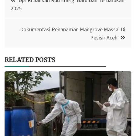
Dpr Ri Sahkan Ruu Energi Baru Dan Terbarukan
navigation
2025
Dokumentasi Penanaman Mangrove Massal Di
Pesisir Aceh
RELATED POSTS