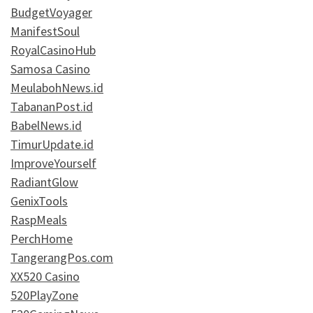
BudgetVoyager
ManifestSoul
RoyalCasinoHub
Samosa Casino
MeulabohNews.id
TabananPost.id
BabelNews.id
TimurUpdate.id
ImproveYourself
RadiantGlow
GenixTools
RaspMeals
PerchHome
TangerangPos.com
XX520 Casino
520PlayZone