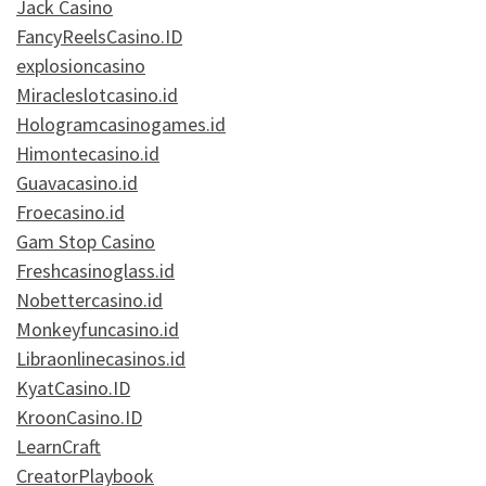
Jack Casino
FancyReelsCasino.ID
explosioncasino
Miracleslotcasino.id
Hologramcasinogames.id
Himontecasino.id
Guavacasino.id
Froecasino.id
Gam Stop Casino
Freshcasinoglass.id
Nobettercasino.id
Monkeyfuncasino.id
Libraonlinecasinos.id
KyatCasino.ID
KroonCasino.ID
LearnCraft
CreatorPlaybook