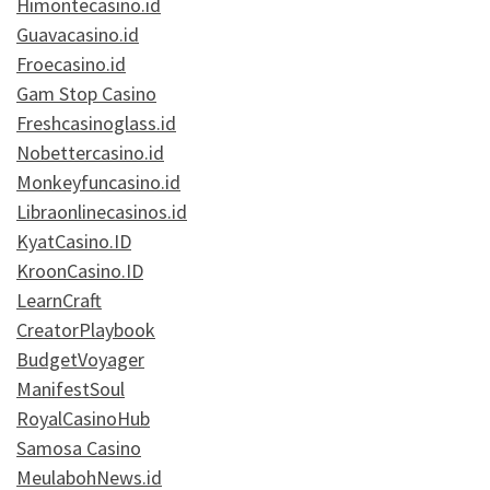
Himontecasino.id
Guavacasino.id
Froecasino.id
Gam Stop Casino
Freshcasinoglass.id
Nobettercasino.id
Monkeyfuncasino.id
Libraonlinecasinos.id
KyatCasino.ID
KroonCasino.ID
LearnCraft
CreatorPlaybook
BudgetVoyager
ManifestSoul
RoyalCasinoHub
Samosa Casino
MeulabohNews.id