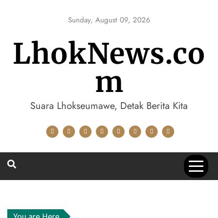
Skip
to
Sunday, August 09, 2026
content
LhokNews.co
m
Suara Lhokseumawe, Detak Berita Kita
You are Here