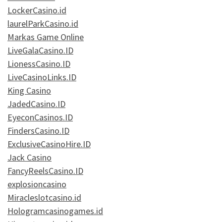
LockerCasino.id
laurelParkCasino.id
Markas Game Online
LiveGalaCasino.ID
LionessCasino.ID
LiveCasinoLinks.ID
King Casino
JadedCasino.ID
EyeconCasinos.ID
FindersCasino.ID
ExclusiveCasinoHire.ID
Jack Casino
FancyReelsCasino.ID
explosioncasino
Miracleslotcasino.id
Hologramcasinogames.id