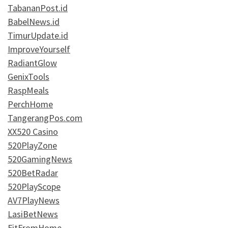
TabananPost.id
BabelNews.id
TimurUpdate.id
ImproveYourself
RadiantGlow
GenixTools
RaspMeals
PerchHome
TangerangPos.com
XX520 Casino
520PlayZone
520GamingNews
520BetRadar
520PlayScope
AV7PlayNews
LasiBetNews
FitFromHome