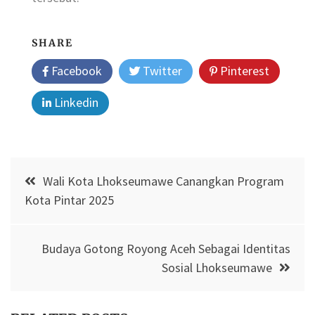
SHARE
Facebook
Twitter
Pinterest
Linkedin
Post
Wali Kota Lhokseumawe Canangkan Program
navigation
Kota Pintar 2025
Budaya Gotong Royong Aceh Sebagai Identitas
Sosial Lhokseumawe