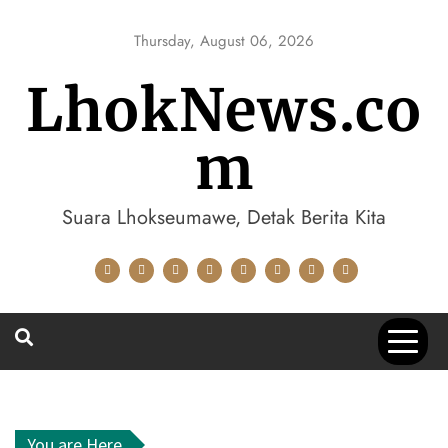
Skip
to
Thursday, August 06, 2026
content
LhokNews.co
m
Suara Lhokseumawe, Detak Berita Kita
You are Here