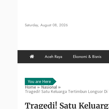
Skip
to
content
Saturday, August 08, 2026
Aceh Raya
Ekonomi & Bisnis
You are Here
Home
Nasional
Tragedi! Satu Keluarga Tertimbun Longsor Di
Tragedi! Satu Keluar