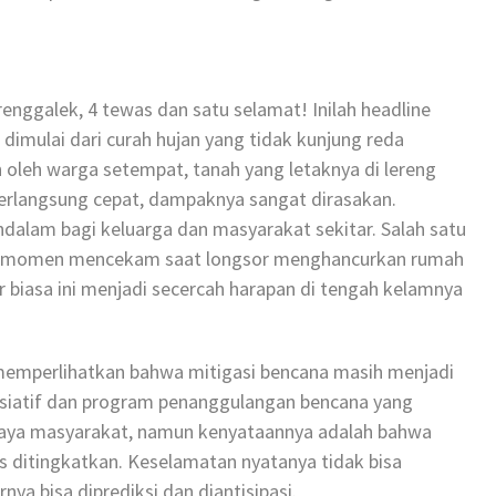
renggalek, 4 tewas dan satu selamat! Inilah headline
dimulai dari curah hujan yang tidak kunjung reda
n oleh warga setempat, tanah yang letaknya di lereng
i berlangsung cepat, dampaknya sangat dirasakan.
dalam bagi keluarga dan masyarakat sekitar. Salah satu
n momen mencekam saat longsor menghancurkan rumah
r biasa ini menjadi secercah harapan di tengah kelamnya
 memperlihatkan bahwa mitigasi bencana masih menjadi
nisiatif dan program penanggulangan bencana yang
daya masyarakat, namun kenyataannya adalah bahwa
s ditingkatkan. Keselamatan nyatanya tidak bisa
nya bisa diprediksi dan diantisipasi.