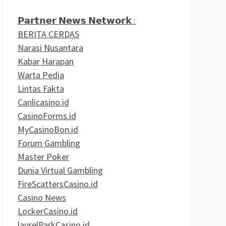
𝗣𝗮𝗿𝘁𝗻𝗲𝗿 𝗡𝗲𝘄𝘀 𝗡𝗲𝘁𝘄𝗼𝗿𝗸 :
BERITA CERDAS
Narasi Nusantara
Kabar Harapan
Warta Pedia
Lintas Fakta
Canlicasino.id
CasinoForms.id
MyCasinoBon.id
Forum Gambling
Master Poker
Dunia Virtual Gambling
FireScattersCasino.id
Casino News
LockerCasino.id
laurelParkCasino.id