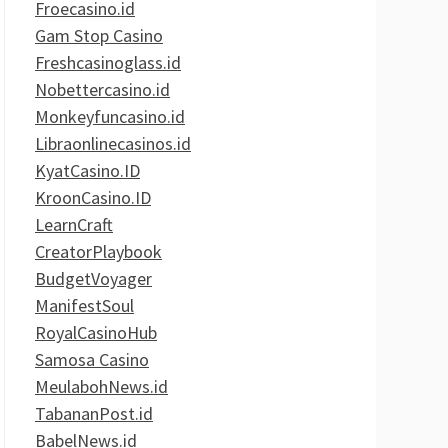
Froecasino.id
Gam Stop Casino
Freshcasinoglass.id
Nobettercasino.id
Monkeyfuncasino.id
Libraonlinecasinos.id
KyatCasino.ID
KroonCasino.ID
LearnCraft
CreatorPlaybook
BudgetVoyager
ManifestSoul
RoyalCasinoHub
Samosa Casino
MeulabohNews.id
TabananPost.id
BabelNews.id