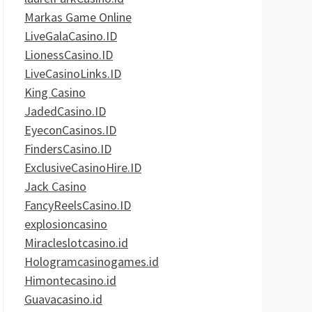
Markas Game Online
LiveGalaCasino.ID
LionessCasino.ID
LiveCasinoLinks.ID
King Casino
JadedCasino.ID
EyeconCasinos.ID
FindersCasino.ID
ExclusiveCasinoHire.ID
Jack Casino
FancyReelsCasino.ID
explosioncasino
Miracleslotcasino.id
Hologramcasinogames.id
Himontecasino.id
Guavacasino.id