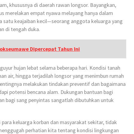
am, khususnya di daerah rawan longsor. Bayangkan,
arus merelakan empat nyawa melayang hanya dalam
ada satu keajaiban kecil—seorang anggota keluarga yang
n di tengah duka.
hokseumawe Dipercepat Tahun Ini
diguyur hujan lebat selama beberapa hari. Kondisi tanah
an air, hingga terjadilah longsor yang menimbun rumah
entingnya melakukan tindakan preventif dan bagaimana
api potensi bencana alam. Dukungan bantuan bagi
an bagi sang penyintas sangatlah dibutuhkan untuk
 para keluarga korban dan masyarakat sekitar, tidak
i menggugah perhatian kita tentang kondisi lingkungan