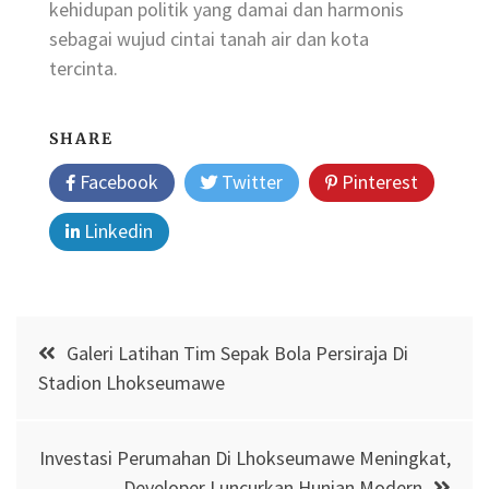
kehidupan politik yang damai dan harmonis
sebagai wujud cintai tanah air dan kota
tercinta.
SHARE
Facebook
Twitter
Pinterest
Linkedin
Post
Galeri Latihan Tim Sepak Bola Persiraja Di
navigation
Stadion Lhokseumawe
Investasi Perumahan Di Lhokseumawe Meningkat,
Developer Luncurkan Hunian Modern