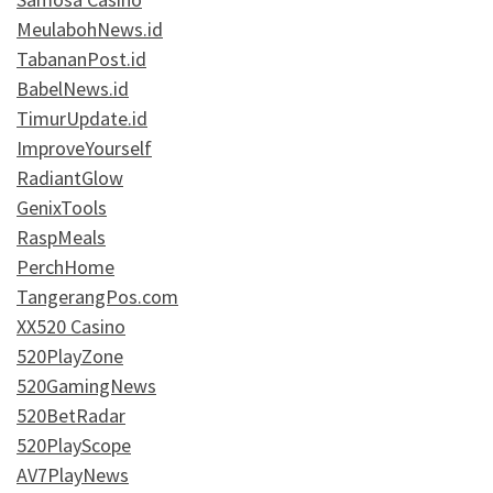
MeulabohNews.id
TabananPost.id
BabelNews.id
TimurUpdate.id
ImproveYourself
RadiantGlow
GenixTools
RaspMeals
PerchHome
TangerangPos.com
XX520 Casino
520PlayZone
520GamingNews
520BetRadar
520PlayScope
AV7PlayNews