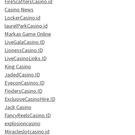
FireScattersCasino.id
Casino News
LockerCasino.id
laurelParkCasino.id
Markas Game Online
LiveGalaCasino.ID
LionessCasino.ID
LiveCasinoLinks.ID
King Casino
JadedCasino.ID
EyeconCasinos.ID
FindersCasino.ID
ExclusiveCasinoHire.ID
Jack Casino
FancyReelsCasino.ID
explosioncasino
Miracleslotcasino.id