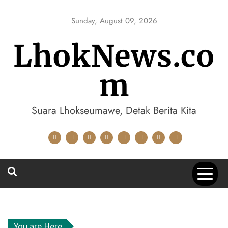
Skip
to
Sunday, August 09, 2026
content
LhokNews.co
m
Suara Lhokseumawe, Detak Berita Kita
You are Here