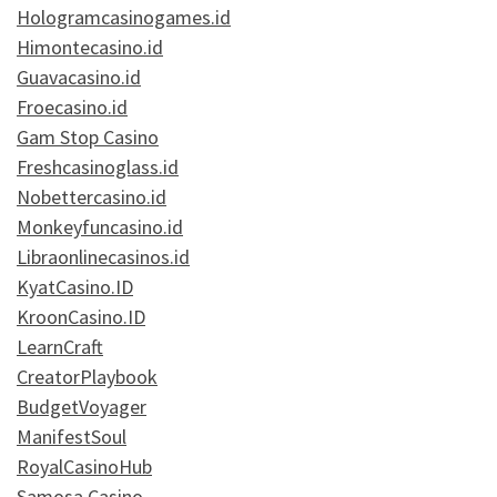
Hologramcasinogames.id
Himontecasino.id
Guavacasino.id
Froecasino.id
Gam Stop Casino
Freshcasinoglass.id
Nobettercasino.id
Monkeyfuncasino.id
Libraonlinecasinos.id
KyatCasino.ID
KroonCasino.ID
LearnCraft
CreatorPlaybook
BudgetVoyager
ManifestSoul
RoyalCasinoHub
Samosa Casino