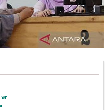
ihan
an