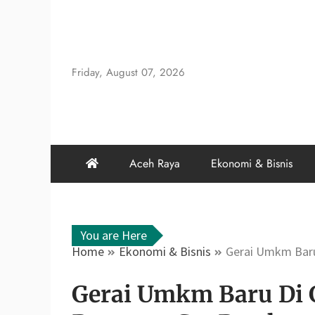
Skip
to
content
Friday, August 07, 2026
Aceh Raya
Ekonomi & Bisnis
You are Here
Home
Ekonomi & Bisnis
Gerai Umkm Bar
Gerai Umkm Baru Di 