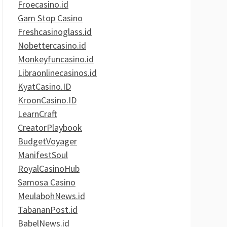
Froecasino.id
Gam Stop Casino
Freshcasinoglass.id
Nobettercasino.id
Monkeyfuncasino.id
Libraonlinecasinos.id
KyatCasino.ID
KroonCasino.ID
LearnCraft
CreatorPlaybook
BudgetVoyager
ManifestSoul
RoyalCasinoHub
Samosa Casino
MeulabohNews.id
TabananPost.id
BabelNews.id