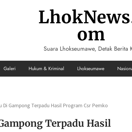
LhokNews
om
Suara Lhokseumawe, Detak Berita K
Galeri
Hukum & Kriminal
Lhokseumawe
Nasion
u Di Gampong Terpadu Hasil Program Csr Pemko
Gampong Terpadu Hasil