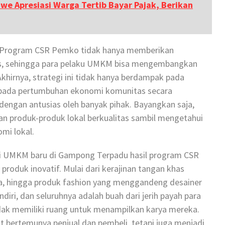
we Apresiasi Warga Tertib Bayar Pajak, Berikan
? Program CSR Pemko tidak hanya memberikan
snis, sehingga para pelaku UMKM bisa mengembangkan
khirnya, strategi ini tidak hanya berdampak pada
a pada pertumbuhan ekonomi komunitas secara
t dengan antusias oleh banyak pihak. Bayangkan saja,
n produk-produk lokal berkualitas sambil mengetahui
i lokal.
i UMKM baru di Gampong Terpadu hasil program CSR
oduk inovatif. Mulai dari kerajinan tangan khas
, hingga produk fashion yang menggandeng desainer
ndiri, dan seluruhnya adalah buah dari jerih payah para
dak memiliki ruang untuk menampilkan karya mereka.
t bertemunya penjual dan pembeli, tetapi juga menjadi