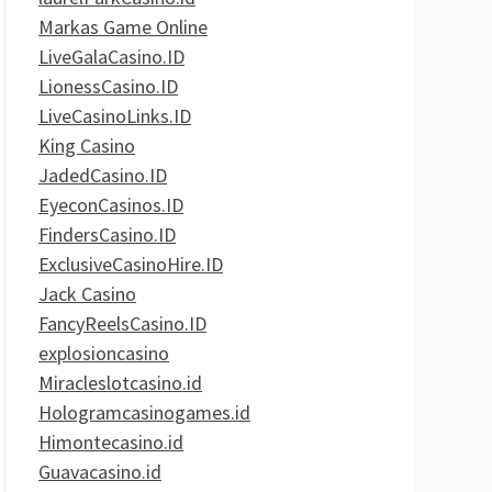
Markas Game Online
LiveGalaCasino.ID
LionessCasino.ID
LiveCasinoLinks.ID
King Casino
JadedCasino.ID
EyeconCasinos.ID
FindersCasino.ID
ExclusiveCasinoHire.ID
Jack Casino
FancyReelsCasino.ID
explosioncasino
Miracleslotcasino.id
Hologramcasinogames.id
Himontecasino.id
Guavacasino.id