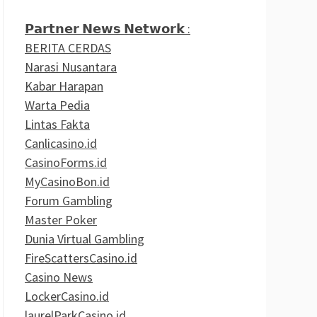
𝗣𝗮𝗿𝘁𝗻𝗲𝗿 𝗡𝗲𝘄𝘀 𝗡𝗲𝘁𝘄𝗼𝗿𝗸 :
BERITA CERDAS
Narasi Nusantara
Kabar Harapan
Warta Pedia
Lintas Fakta
Canlicasino.id
CasinoForms.id
MyCasinoBon.id
Forum Gambling
Master Poker
Dunia Virtual Gambling
FireScattersCasino.id
Casino News
LockerCasino.id
laurelParkCasino.id