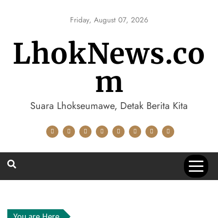
Skip
to
Friday, August 07, 2026
content
LhokNews.co
m
Suara Lhokseumawe, Detak Berita Kita
You are Here