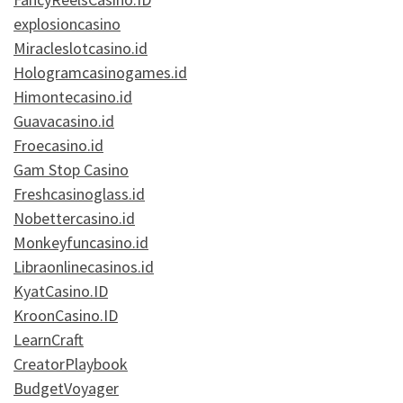
explosioncasino
Miracleslotcasino.id
Hologramcasinogames.id
Himontecasino.id
Guavacasino.id
Froecasino.id
Gam Stop Casino
Freshcasinoglass.id
Nobettercasino.id
Monkeyfuncasino.id
Libraonlinecasinos.id
KyatCasino.ID
KroonCasino.ID
LearnCraft
CreatorPlaybook
BudgetVoyager