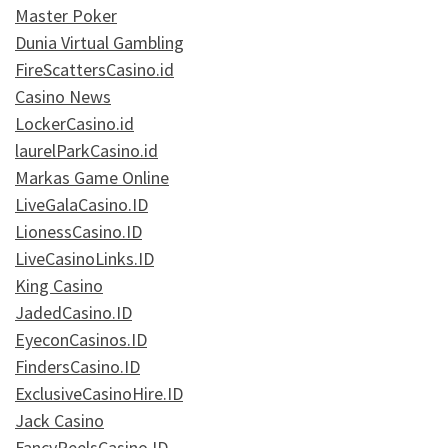
Master Poker
Dunia Virtual Gambling
FireScattersCasino.id
Casino News
LockerCasino.id
laurelParkCasino.id
Markas Game Online
LiveGalaCasino.ID
LionessCasino.ID
LiveCasinoLinks.ID
King Casino
JadedCasino.ID
EyeconCasinos.ID
FindersCasino.ID
ExclusiveCasinoHire.ID
Jack Casino
FancyReelsCasino.ID