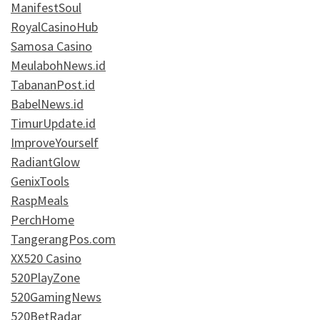
ManifestSoul
RoyalCasinoHub
Samosa Casino
MeulabohNews.id
TabananPost.id
BabelNews.id
TimurUpdate.id
ImproveYourself
RadiantGlow
GenixTools
RaspMeals
PerchHome
TangerangPos.com
XX520 Casino
520PlayZone
520GamingNews
520BetRadar