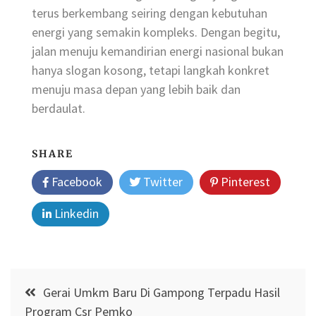
terus berkembang seiring dengan kebutuhan
energi yang semakin kompleks. Dengan begitu,
jalan menuju kemandirian energi nasional bukan
hanya slogan kosong, tetapi langkah konkret
menuju masa depan yang lebih baik dan
berdaulat.
SHARE
Facebook
Twitter
Pinterest
Linkedin
Post
Gerai Umkm Baru Di Gampong Terpadu Hasil
navigation
Program Csr Pemko