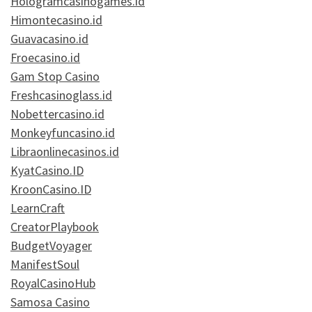
Hologramcasinogames.id
Himontecasino.id
Guavacasino.id
Froecasino.id
Gam Stop Casino
Freshcasinoglass.id
Nobettercasino.id
Monkeyfuncasino.id
Libraonlinecasinos.id
KyatCasino.ID
KroonCasino.ID
LearnCraft
CreatorPlaybook
BudgetVoyager
ManifestSoul
RoyalCasinoHub
Samosa Casino