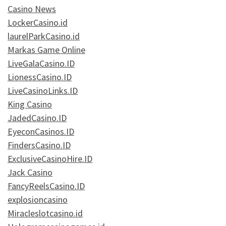
Casino News
LockerCasino.id
laurelParkCasino.id
Markas Game Online
LiveGalaCasino.ID
LionessCasino.ID
LiveCasinoLinks.ID
King Casino
JadedCasino.ID
EyeconCasinos.ID
FindersCasino.ID
ExclusiveCasinoHire.ID
Jack Casino
FancyReelsCasino.ID
explosioncasino
Miracleslotcasino.id