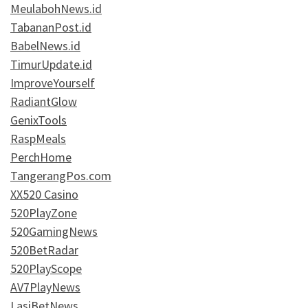
MeulabohNews.id
TabananPost.id
BabelNews.id
TimurUpdate.id
ImproveYourself
RadiantGlow
GenixTools
RaspMeals
PerchHome
TangerangPos.com
XX520 Casino
520PlayZone
520GamingNews
520BetRadar
520PlayScope
AV7PlayNews
LasiBetNews