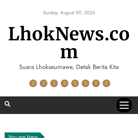
Skip
to
Sunday, August 09, 2026
content
LhokNews.co
m
Suara Lhokseumawe, Detak Berita Kita
You are Here