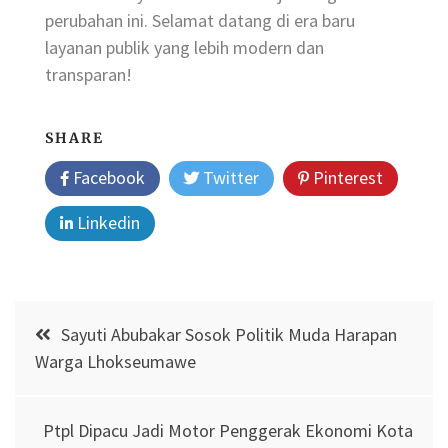
perubahan ini. Selamat datang di era baru
layanan publik yang lebih modern dan
transparan!
SHARE
Facebook
Twitter
Pinterest
Linkedin
Post
Sayuti Abubakar Sosok Politik Muda Harapan
navigation
Warga Lhokseumawe
Ptpl Dipacu Jadi Motor Penggerak Ekonomi Kota