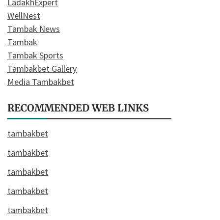
LadakhExpert
WellNest
Tambak News
Tambak
Tambak Sports
Tambakbet Gallery
Media Tambakbet
RECOMMENDED WEB LINKS
tambakbet
tambakbet
tambakbet
tambakbet
tambakbet