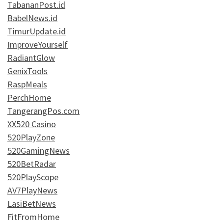
TabananPost.id
BabelNews.id
TimurUpdate.id
ImproveYourself
RadiantGlow
GenixTools
RaspMeals
PerchHome
TangerangPos.com
XX520 Casino
520PlayZone
520GamingNews
520BetRadar
520PlayScope
AV7PlayNews
LasiBetNews
FitFromHome