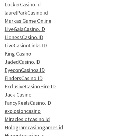
LockerCasino.id
laurelParkCasino.id
Markas Game Online
LiveGalaCasino.ID
LionessCasino.ID
LiveCasinoLinks.ID
King Casino
JadedCasino.ID
EyeconCasinos.ID
FindersCasino.ID
ExclusiveCasinoHire.ID
Jack Casino
FancyReelsCasino.ID
explosioncasino
Miracleslotcasino.id
Hologramcasinogames.id
Himontecasino.id