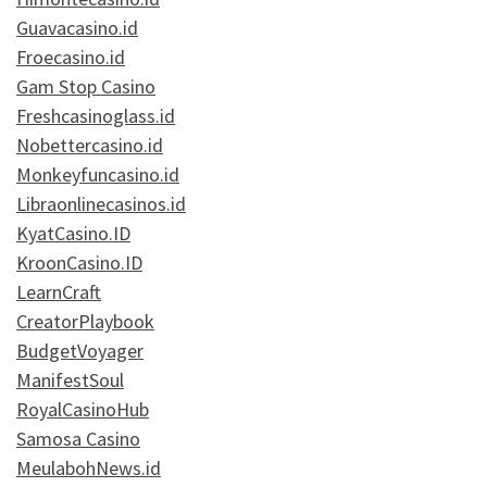
Guavacasino.id
Froecasino.id
Gam Stop Casino
Freshcasinoglass.id
Nobettercasino.id
Monkeyfuncasino.id
Libraonlinecasinos.id
KyatCasino.ID
KroonCasino.ID
LearnCraft
CreatorPlaybook
BudgetVoyager
ManifestSoul
RoyalCasinoHub
Samosa Casino
MeulabohNews.id