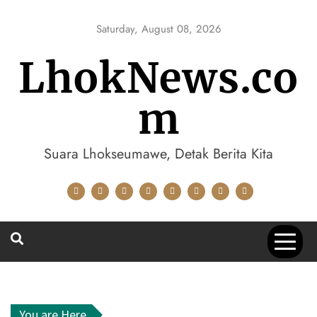
Skip
to
Saturday, August 08, 2026
content
LhokNews.co
m
Suara Lhokseumawe, Detak Berita Kita
You are Here