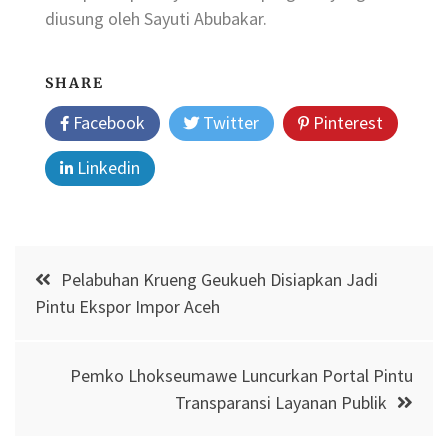
diusung oleh Sayuti Abubakar.
SHARE
Facebook
Twitter
Pinterest
Linkedin
Post
Pelabuhan Krueng Geukueh Disiapkan Jadi
navigation
Pintu Ekspor Impor Aceh
Pemko Lhokseumawe Luncurkan Portal Pintu
Transparansi Layanan Publik