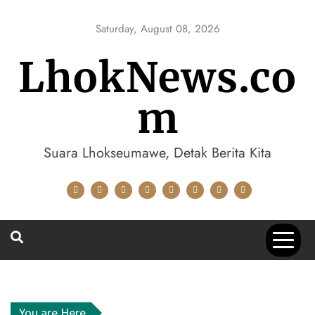
Skip
to
Saturday, August 08, 2026
content
LhokNews.co
m
Suara Lhokseumawe, Detak Berita Kita
You are Here