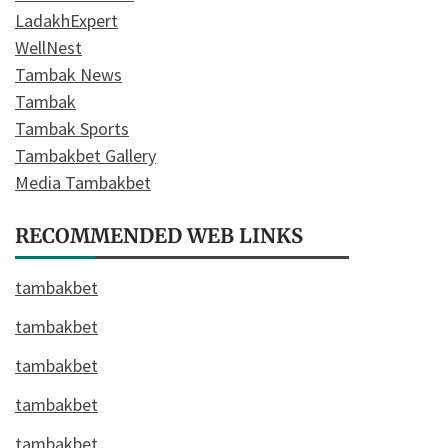
LadakhExpert
WellNest
Tambak News
Tambak
Tambak Sports
Tambakbet Gallery
Media Tambakbet
RECOMMENDED WEB LINKS
tambakbet
tambakbet
tambakbet
tambakbet
tambakbet