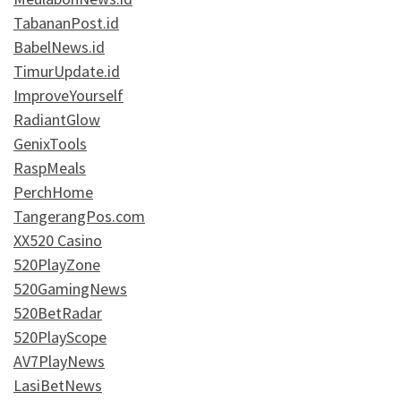
TabananPost.id
BabelNews.id
TimurUpdate.id
ImproveYourself
RadiantGlow
GenixTools
RaspMeals
PerchHome
TangerangPos.com
XX520 Casino
520PlayZone
520GamingNews
520BetRadar
520PlayScope
AV7PlayNews
LasiBetNews