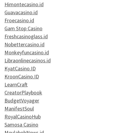
Himontecasino.id
Guavacasino.id
Froecasino.id
Gam Stop Casino
Freshcasinoglass.id
Nobettercasino.id
Monkeyfuncasino.id
Libraonlinecasinos.id
KyatCasino.ID
KroonCasino.ID
LearnCraft
CreatorPlaybook
BudgetVoyager
ManifestSoul
RoyalCasinoHub
Samosa Casino
MeulabohNews.id