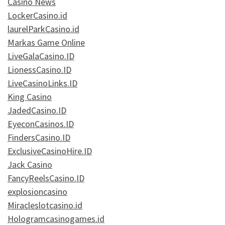
Casino News
LockerCasino.id
laurelParkCasino.id
Markas Game Online
LiveGalaCasino.ID
LionessCasino.ID
LiveCasinoLinks.ID
King Casino
JadedCasino.ID
EyeconCasinos.ID
FindersCasino.ID
ExclusiveCasinoHire.ID
Jack Casino
FancyReelsCasino.ID
explosioncasino
Miracleslotcasino.id
Hologramcasinogames.id